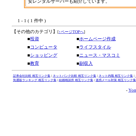
安レンタルサーバーも紹介しています。
1 - 1 ( 1 件中 )
【その他のカテゴリ】
[
↑ページTOPへ
]
■
投資
■
ホームページ作成
■
コンピュータ
■
ライフスタイル
■
ショッピング
■
ニュース・マスコミ
■
教育
■
副収入
証券会社比較 相互リンク集
|
ネットバンク比較 相互リンク集
|
ネット内職 相互リンク集
|
気通販ランキング 相互リンク集
|
結婚相談所 相互リンク集
|
迷惑メール対策 相互リンク集
-
Yom