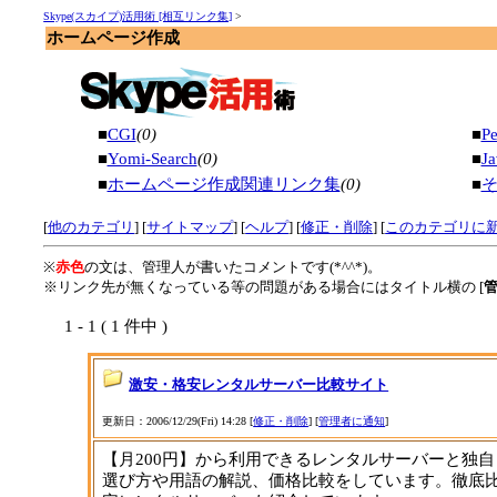
Skype(スカイプ)活用術 [相互リンク集]
>
ホームページ作成
■
CGI
(0)
■
Pe
■
Yomi-Search
(0)
■
Ja
■
ホームページ作成関連リンク集
(0)
■
[
他のカテゴリ
] [
サイトマップ
]
[
ヘルプ
] [
修正・削除
] [
このカテゴリに
※
赤色
の文は、管理人が書いたコメントです(*^^*)。
※リンク先が無くなっている等の問題がある場合にはタイトル横の [
1 - 1 ( 1 件中 )
激安・格安レンタルサーバー比較サイト
更新日：2006/12/29(Fri) 14:28 [
修正・削除
] [
管理者に通知
]
【月200円】から利用できるレンタルサーバーと独
選び方や用語の解説、価格比較をしています。徹底