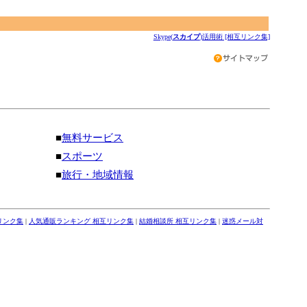
Skype(
スカイプ
)活用術 [相互リンク集]
■
無料サービス
■
スポーツ
■
旅行・地域情報
リンク集
|
人気通販ランキング 相互リンク集
|
結婚相談所 相互リンク集
|
迷惑メール対