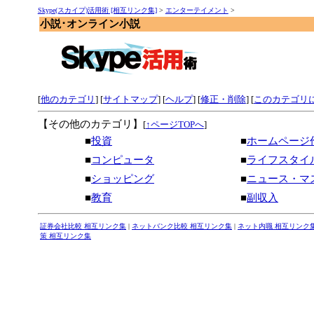
Skype(スカイプ)活用術 [相互リンク集]
>
エンターテイメント
>
小説･オンライン小説
[
他のカテゴリ
] [
サイトマップ
]
[
ヘルプ
] [
修正・削除
] [
このカテゴリ
【その他のカテゴリ】
[
↑ページTOPへ
]
■
投資
■
ホームページ
■
コンピュータ
■
ライフスタイ
■
ショッピング
■
ニュース・マ
■
教育
■
副収入
証券会社比較 相互リンク集
|
ネットバンク比較 相互リンク集
|
ネット内職 相互リンク
策 相互リンク集