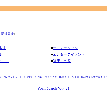
に新規登録
]
作成
■
サーチエンジン
ル
■
エンターテイメント
スコミ
■
健康・医療
集
|
クレジットカード比較 相互リンク集
| |
プロバイダー比較 相互リンク集
|
無料ウイルス対策 相互
-
Yomi-Search Ver4.21
-