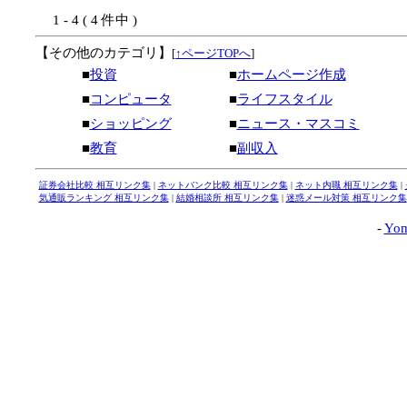
1 - 4 ( 4 件中 )
【その他のカテゴリ】
[
↑ページTOPへ
]
■
投資
■
ホームページ作成
■
コンピュータ
■
ライフスタイル
■
ショッピング
■
ニュース・マスコミ
■
教育
■
副収入
証券会社比較 相互リンク集
|
ネットバンク比較 相互リンク集
|
ネット内職 相互リンク集
|
気通販ランキング 相互リンク集
|
結婚相談所 相互リンク集
|
迷惑メール対策 相互リンク集
-
Yom