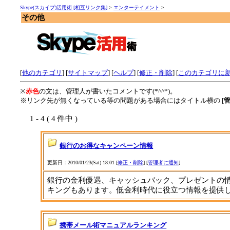
Skype(スカイプ)活用術 [相互リンク集]
>
エンターテイメント
>
その他
[
他のカテゴリ
] [
サイトマップ
]
[
ヘルプ
] [
修正・削除
] [
このカテゴリに
※
赤色
の文は、管理人が書いたコメントです(*^^*)。
※リンク先が無くなっている等の問題がある場合にはタイトル横の [
1 - 4 ( 4 件中 )
銀行のお得なキャンペーン情報
更新日：2010/01/23(Sat) 18:01 [
修正・削除
] [
管理者に通知
]
銀行の金利優遇、キャッシュバック、プレゼントの
キングもあります。低金利時代に役立つ情報を提供
携帯メール術マニュアルランキング