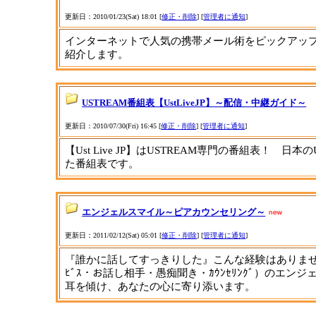
更新日：2010/01/23(Sat) 18:01 [
修正・削除
] [
管理者に通知
]
インターネットで人気の携帯メール術をピックアッ
紹介します。
USTREAM番組表【UstLiveJP】～配信・中継ガイド～
更新日：2010/07/30(Fri) 16:45 [
修正・削除
] [
管理者に通知
]
【Ust Live JP】はUSTREAM専門の番組表！ 
た番組表です。
エンジェルスマイル～ピアカウンセリング～
更新日：2011/02/12(Sat) 05:01 [
修正・削除
] [
管理者に通知
]
『誰かに話してすっきりした』こんな経験はありませ
ﾋﾞｽ・お話し相手・愚痴聞き・ｶｳﾝｾﾘﾝｸﾞ）のエ
耳を傾け、あなたの心に寄り添います。