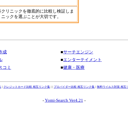
科クリニックを徹底的に比較し検証しま
リニックを選ぶことが大切です。
作成
■
サーチエンジン
ル
■
エンターテイメント
スコミ
■
健康・医療
集
|
クレジットカード比較 相互リンク集
| |
プロバイダー比較 相互リンク集
|
無料ウイルス対策 相互
-
Yomi-Search Ver4.21
-