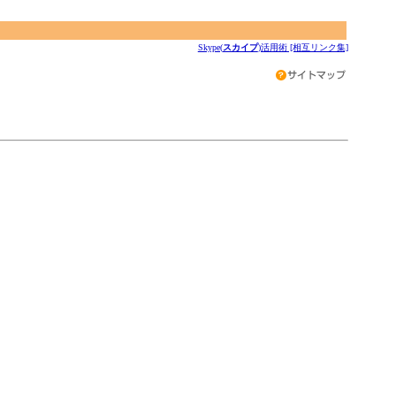
Skype(
スカイプ
)活用術 [相互リンク集]