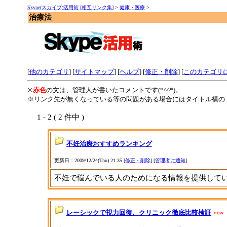
Skype(スカイプ)活用術 [相互リンク集]
>
健康・医療
>
治療法
[
他のカテゴリ
] [
サイトマップ
]
[
ヘルプ
] [
修正・削除
] [
このカテゴリ
※
赤色
の文は、管理人が書いたコメントです(*^^*)。
※リンク先が無くなっている等の問題がある場合にはタイトル横の 
1 - 2 ( 2 件中 )
不妊治療おすすめランキング
更新日：2009/12/24(Thu) 21:35 [
修正・削除
] [
管理者に通知
]
不妊で悩んでいる人のためになる情報を提供して
レーシックで視力回復、クリニック徹底比較検証