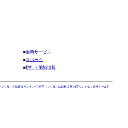
■
無料サービス
■
スポーツ
■
旅行・地域情報
リンク集
|
人気通販ランキング 相互リンク集
|
結婚相談所 相互リンク集
|
迷惑メール対