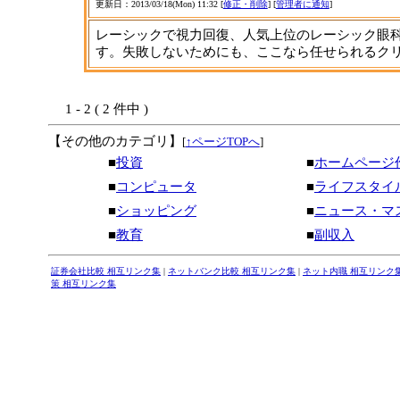
更新日：2013/03/18(Mon) 11:32 [
修正・削除
] [
管理者に通知
]
レーシックで視力回復、人気上位のレーシック眼
す。失敗しないためにも、ここなら任せられるク
1 - 2 ( 2 件中 )
【その他のカテゴリ】
[
↑ページTOPへ
]
■
投資
■
ホームページ
■
コンピュータ
■
ライフスタイ
■
ショッピング
■
ニュース・マ
■
教育
■
副収入
証券会社比較 相互リンク集
|
ネットバンク比較 相互リンク集
|
ネット内職 相互リンク
策 相互リンク集